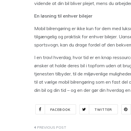
vidende at din bil bliver plejet, mens du arbejder
En løsning til enhver bilejer
Mobil bilrengøring er ikke kun for dem med luksu
tilgængelig og praktisk for enhver bilejer. Uanse
sportsvogn, kan du drage fordel af den bekvemm
I en travl hverdag, hvor tid er en knap ressource,
ønsker at holde deres bil i topform uden at brug
tjenesten tilbyder, til de miljøvenlige mulighed
til at vælge mobil bilrengøring som en fast del 
din bil og din tid – og en der gør din hverdag en
FACEBOOK
TWITTER
Indlægsnavigation