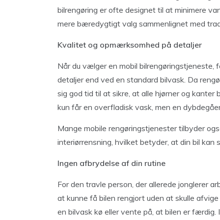
bilrengøring er ofte designet til at minimere va
mere bæredygtigt valg sammenlignet med tradi
Kvalitet og opmærksomhed på detaljer
Når du vælger en mobil bilrengøringstjeneste,
detaljer end ved en standard bilvask. Da rengør
sig god tid til at sikre, at alle hjørner og kante
kun får en overfladisk vask, men en dybdegående
Mange mobile rengøringstjenester tilbyder ogs
interiørrensning, hvilket betyder, at din bil ka
Ingen afbrydelse af din rutine
For den travle person, der allerede jonglerer arb
at kunne få bilen rengjort uden at skulle afvige f
en bilvask kø eller vente på, at bilen er færdig