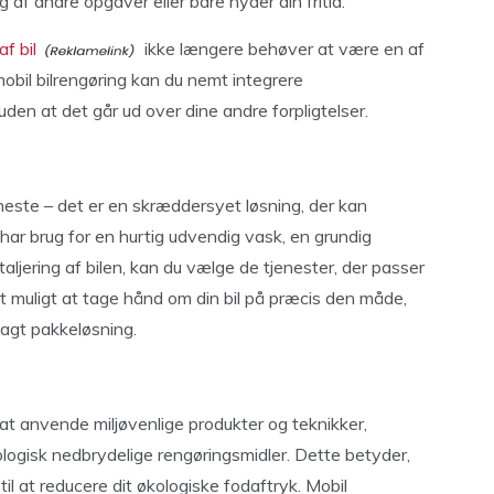
g af andre opgaver eller bare nyder din fritid.
af bil
ikke længere behøver at være en af
mobil bilrengøring kan du nemt integrere
 uden at det går ud over dine andre forpligtelser.
eneste – det er en skræddersyet løsning, der kan
har brug for en hurtig udvendig vask, en grundig
aljering af bilen, kan du vælge de tjenester, der passer
 det muligt at tage hånd om din bil på præcis den måde,
tlagt pakkeløsning.
at anvende miljøvenlige produkter og teknikker,
logisk nedbrydelige rengøringsmidler. Dette betyder,
til at reducere dit økologiske fodaftryk. Mobil