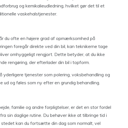
ndforbrug og kemikalieudledning, hvilket gør det til et
tionelle vaskehalstjenester.
 får du ofte en højere grad af opmærksomhed på
ingen foregår direkte ved din bil, kan teknikerne tage
r bliver omhyggeligt rengjort. Dette betyder, at du ikke
 rengøring, der efterlader din bil i topform.
å yderligere tjenester som polering, voksbehandling og
n se ud og føles som ny efter en grundig behandling.
ejde, familie og andre forpligtelser, er det en stor fordel
ra sin daglige rutine. Du behøver ikke at tilbringe tid i
. I stedet kan du fortsætte din dag som normalt, vel