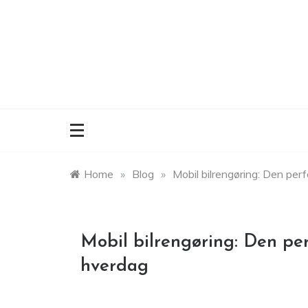
Skip
to
content
Home
»
Blog
»
Mobil bilrengøring: Den perf
Mobil bilrengøring: Den perf
hverdag