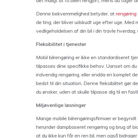
det muligt at få bilen rengjort, mens du tager di
Denne bekvemmelighed betyder, at
rengøring 
de ting, der bliver udskudt uge efter uge. Med 
vedligeholdelsen af din bil i din travle hverdag,
Fleksibilitet i tjenester
Mobil bilrengøring er ikke en standardiseret tj
tilpasses dine specifikke behov. Uanset om du 
indvendig rengøring, eller endda en komplet det
bedst til din situation. Denne fleksibilitet gør
du ønsker, uden at skulle tilpasse dig til en fas
Miljøvenlige løsninger
Mange mobile bilrengøringsfirmaer er begyndt 
herunder dampbaseret rengøring og brug af bio
at du ikke kun får en ren bil, men også bidrager 