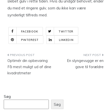
slebet gulv i rette tiden. Hvis du undgår behovet, ender
du med et ringere gulv, som du ikke kan være
synderligt tilfreds med.
FACEBOOK
TWITTER
PINTEREST
LINKEDIN
Indlægsnavigation
Optimér din opbevaring:
En slyngevugge er en
Få mest muligt ud af dine
gave til forældre
kvadratmeter
Søg
Søg