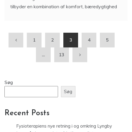
tilbyder en kombination af komfort, bæredygtighed
1
2
3
4
5
…
13
Søg
Søg
Recent Posts
Fysioterapiens nye retning i og omkring Lyngby