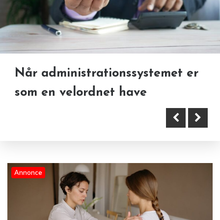
Når administrationssystemet er
Fysioterapiens nye retning i og
Løvegården gør glutenfrit
som en velordnet have
omkring Lyngby
tilgængeligt
Annonce