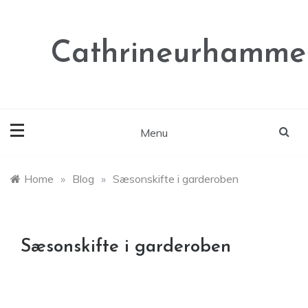
Skip
to
content
Cathrineurhammer
Menu
Home
»
Blog
»
Sæsonskifte i garderoben
Sæsonskifte i garderoben