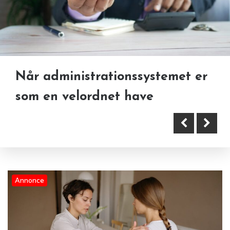
Når administrationssystemet er
Fysioterapiens nye retning i og
Løvegården gør glutenfrit
som en velordnet have
omkring Lyngby
tilgængeligt
Annonce